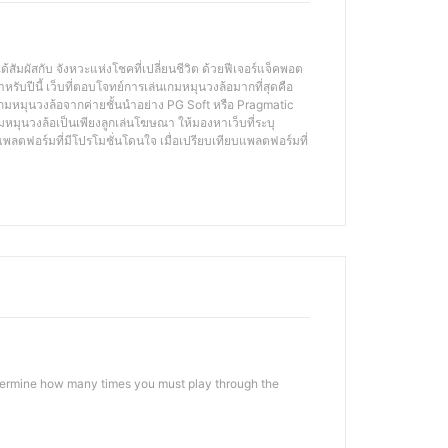
้สัมผัสกับ จังหวะแห่งโชคที่เปลี่ยนชีวิต ด้วยฟีเจอร์แจ็คพอต
สำหรับปีนี้ เว็บที่ตอบโจทย์การเล่นเกมหมุนวงล้อมากที่สุดคือ
มเกมหมุนวงล้อจากค่ายชั้นนำอย่าง PG Soft หรือ Pragmatic
กมหมุนวงล้อเป็นเพียงลูกเล่นโฆษณา ให้มองหาเว็บที่ระบุ
ยบแพลตฟอร์มที่มีโปรโมชั่นโดนใจ เมื่อเปรียบเทียบแพลตฟอร์มที่
termine how many times you must play through the