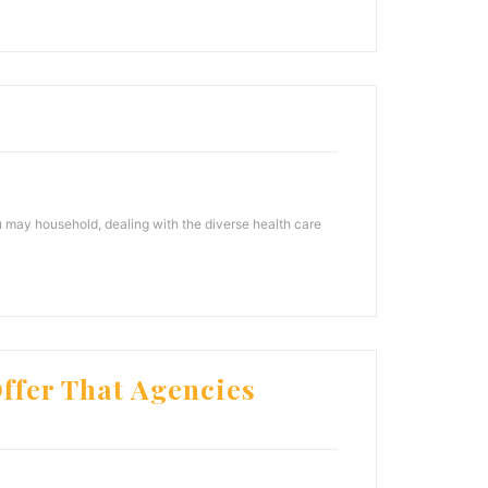
 may household, dealing with the diverse health care
ffer That Agencies