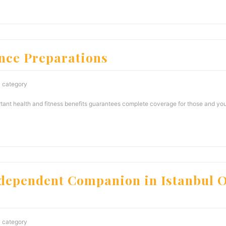
nce Preparations
1 category
ant health and fitness benefits guarantees complete coverage for those and you
dependent Companion in Istanbul O
1 category