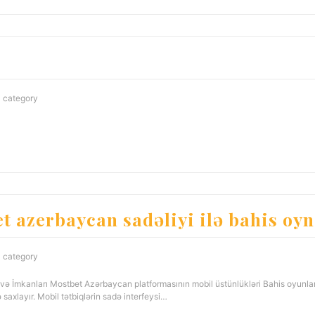
1 category
t azerbaycan sadəliyi ilə bahis oy
1 category
 İmkanları Mostbet Azərbaycan platformasının mobil üstünlükləri Bahis oyunları 
xlayır. Mobil tətbiqlərin sadə interfeysi…