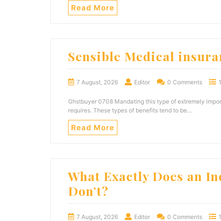
Read More
Sensible Medical insura
7 August, 2026
Editor
0 Comments
Ghstbuyer 0708 Mandating this type of extremely import
requires. These types of benefits tend to be…
Read More
What Exactly Does an In
Don’t?
7 August, 2026
Editor
0 Comments